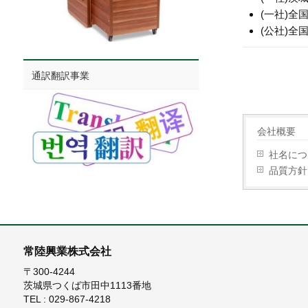
(一社)
全
(公社)
全
通訳翻訳事業
会社概要
社名につ
品質方針
常陸興業株式会社
〒300-4244
茨城県つくば市田中1113番地
TEL : 029-867-4218