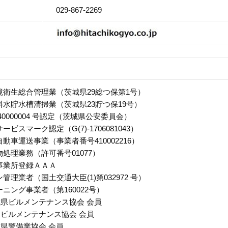
029-867-2269
境衛生総合管理業（茨城県29総つ保第1号）
料水貯水槽清掃業（茨城県23貯つ保19号）
40000004 号認定（茨城県公安委員会）
ビスマーク認定（G(7)-1706081043）
動車運送事業（事業者番号410002216）
処理業務（許可番号01077）
事業所登録ＡＡＡ
管理業者（国土交通大臣(1)第032972 号）
ニング事業者（第160022号）
県ビルメンテナンス協会 会員
ビルメンテナンス協会 会員
城県警備業協会 会員