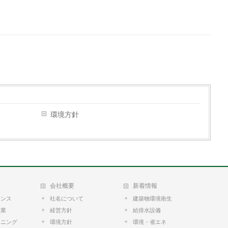
環境方針
会社概要
新着情報
ナンス
社名について
建築物環境衛生
事業
経営方針
給排水設備
ーニング
環境方針
環境・省エネ