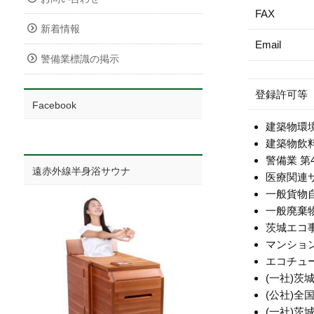
FAX
新着情報
Email
警備業標識の掲示
登録許可等
Facebook
建築物環
建築物飲
警備業 第
遠赤外線半身浴サウナ
医療関連サー
一般貨物自
一般廃棄物
茨城エコ
マンション
エコチュー
(一社)
茨城
(公社)
全国
(一社)茨