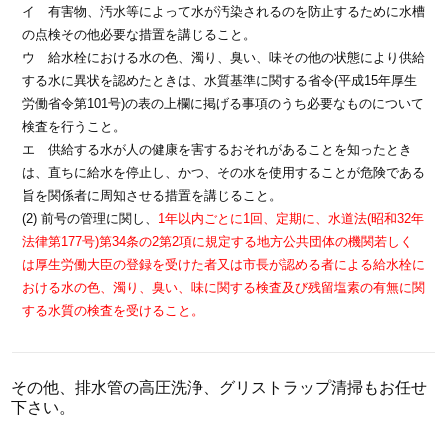
イ 有害物、汚水等によって水が汚染されるのを防止するために水槽
の点検その他必要な措置を講じること。
ウ 給水栓における水の色、濁り、臭い、味その他の状態により供給
する水に異状を認めたときは、水質基準に関する省令(平成15年厚生
労働省令第101号)の表の上欄に掲げる事項のうち必要なものについて
検査を行うこと。
エ 供給する水が人の健康を害するおそれがあることを知ったとき
は、直ちに給水を停止し、かつ、その水を使用することが危険である
旨を関係者に周知させる措置を講じること。
(2) 前号の管理に関し、
1年以内ごとに1回、定期に、水道法(昭和32年
法律第177号)第34条の2第2項に規定する地方公共団体の機関若しく
は厚生労働大臣の登録を受けた者又は市長が認める者による給水栓に
おける水の色、濁り、臭い、味に関する検査及び残留塩素の有無に関
する水質の検査を受けること。
その他、排水管の高圧洗浄、グリストラップ清掃もお任せ
下さい。