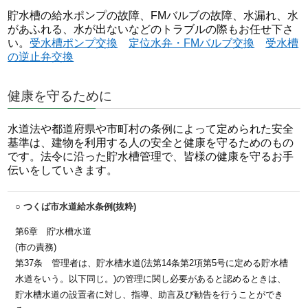
貯水槽の給水ポンプの故障、FMバルブの故障、水漏れ、水
があふれる、水が出ないなどのトラブルの際もお任せ下さ
い。
受水槽ポンプ交換
定位水弁・FMバルブ交換
受水槽
の逆止弁交換
健康を守るために
水道法や都道府県や市町村の条例によって定められた安全
基準は、建物を利用する人の安全と健康を守るためのもの
です。法令に沿った貯水槽管理で、皆様の健康を守るお手
伝いをしていきます。
○ つくば市水道給水条例(抜粋)
第6章 貯水槽水道
(市の責務)
第37条 管理者は、貯水槽水道(法第14条第2項第5号に定める貯水槽
水道をいう。以下同じ。)の管理に関し必要があると認めるときは、
貯水槽水道の設置者に対し、指導、助言及び勧告を行うことができ