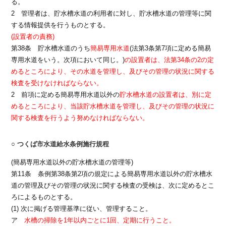
る。
2 管理者は、貯水槽水道の利用者に対し、貯水槽水道の管理等に関
する情報提供を行うものとする。
(設置者の責務)
第38条 貯水槽水道のうち
簡易専用水道
(法第3条第7項に定める簡易
専用水道をいう。次項において同じ。)
の設置者は、法第34条の2の定
めるところにより、その水道を管理し、及びその管理の状況に関する
検査を受けなければならない。
2 前項に定める簡易専用水道以外の
貯水槽水道の設置者は、別に定
めるところにより、当該貯水槽水道を管理し、及びその管理の状況に
関する検査を行うよう努めなければならない。
○ つくば市水道給水条例施行規程
(簡易専用水道以外の貯水槽水道の管理等)
第11条 条例第38条第2項の規定による簡易専用水道以外の貯水槽水
道の管理及びその管理の状況に関する検査の受検は、次に定めるとこ
ろによるものとする。
(1) 次に掲げる管理基準に従い、管理すること。
ア
水槽の掃除を1年以内ごとに1回、定期に行うこと。