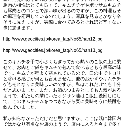
豚肉の相性はとても良くて、キムチチゲやポッサムキムチ
も豚肉とのコンビで深い味が出るのですが、この料理もそ
の原理を応用しているのでしょう。写真を見るとかなり辛
そうに見えますが、実際に食べてみるとそれほど辛くない
事に驚きます。
http://www.geocities.jp/korea_faq/No65/han12.jpg
http://www.geocities.jp/korea_faq/No65/han13.jpg
このキムチを手で小さくちぎってから熱々のご飯の上に乗
せて、お肉とご飯をキムチで包んで食べるともう最高の味
です。キムチが程よく蒸されているので、口の中でトロリ
と溶ける感じが何とも言えません。他のおかずやキムチチ
ゲもそれなりに美味しいのですが、私はこれだけでも十分
だと思いました。また、お酒のつまみとしても人気がある
ようで、私たちの隣にいたオジサン達はご飯は後回しにし
て、このキムチチムをつつきながら実に美味そうに焼酎を
飲んでいました。
私が知らなかっただけだと思いますが、ここは既に韓国内
ではかなり有名なお店のようで、店内に入ると今まで多く