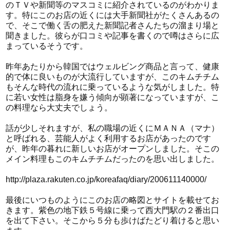
のＴＶや新聞等のマスコミに紹介されているのがわかりま
す。特にこのお店の近くには大手新聞社がたくさんあるの
で、そこで働く舌の肥えた新聞記者さんたちの溜まり場と
聞きました。彼らが口コミや記事を書くので噂はさらに広
まっているそうです。
昨年あたりから韓国ではウェルビング商品と言って、健康
的で体に良いものが大流行していますが、このキムチチム
もそんな時代の流れに乗っているような気がしました。特
に若い女性は脂身を嫌う傾向が顕著になっていますが、こ
の料理なら大丈夫でしょう。
話が少しそれますが、私の職場の近くにＭＡＮＡ（マナ）
と呼ばれる、芸能人がよく利用するお店があったのです
が、昨年の暮れに新しいお店がオープンしました。そこの
メイン料理もこのキムチチムだったのを思い出しました。
http://plaza.rakuten.co.jp/koreafaq/diary/200611140000/
最後にいつものようにこのお店の略図とサイトを載せてお
きます。紫色の地下鉄５号線に乗って西大門駅の２番出口
を出て下さい。そこから５分も歩けばたどり着けると思い