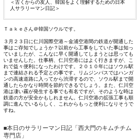
＜古くからの友人、韓国をよく理解するための日本
人サラリーマン日記＞
Ｔａｋｅさん＠韓国ソウルです。
３月２３日に仁川国際空港～金浦空港間の鉄道が開通した
事はご存知でしょうか？以前から工事をしていた事は知っ
ていましたが、こんなに早く開通してしまうとは思っても
いませんした。仕事柄、仁川空港にはよく行きますが、こ
れで益々便利になったわけです。２０１０年にはソウル駅
まで連結される予定との事です。リムジンバスではハンガ
ンの高速道路に入ってから渋滞するので、ソウル駅まで開
通したらかなり時間を節約できるでしょう。また、仁川空
港は凄い霧が発生する事でも有名ですが、そのような時は
鉄道の方が安全かもしれません。仁川空港の拡張工事も順
調に進んでいるらしく、これからもっと便利になりそうで
すね。
■本日のサラリーマン日記「西大門のキムチチム
専門店」