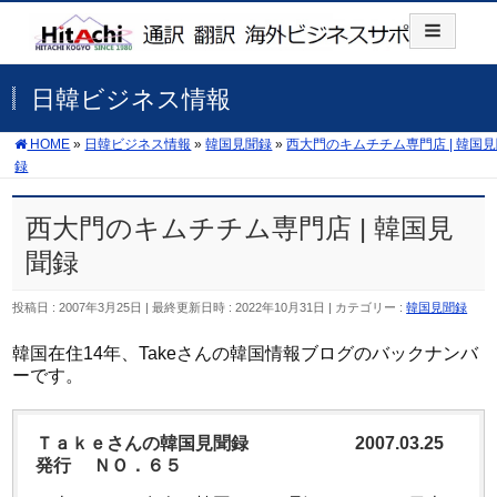
日韓ビジネス情報
HOME
»
日韓ビジネス情報
»
韓国見聞録
»
西大門のキムチチム専門店 | 韓国
録
西大門のキムチチム専門店 | 韓国見
聞録
投稿日 : 2007年3月25日
最終更新日時 : 2022年10月31日
カテゴリー :
韓国見聞録
韓国在住14年、Takeさんの韓国情報ブログのバックナンバ
ーです。
Ｔａｋｅさんの韓国見聞録 2007.03.25
発行 ＮＯ．６５