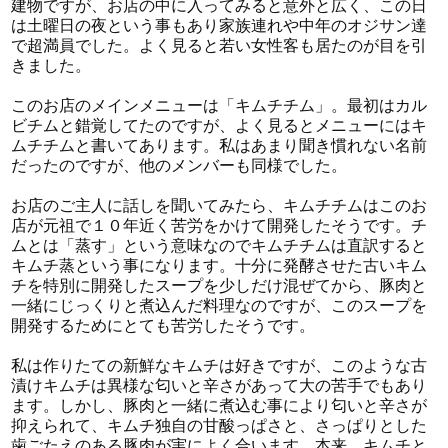
建物ですが、お店の中に入ってみると意外と広く、この日
は土曜日の夜という事もあり家族連れや中年のオジサン達
で超満員でした。よく見ると若い女性客も居たのが目を引
きました。
このお店のメインメニューは「キムチチム」。最初はカル
ビチムと錯覚してたのですが、よく見るとメニューにはキ
ムチチムと書いてあります。私はあまり聞き慣れない名前
だったのですが、他のメンバーも同様でした。
お店のご主人に話しを聞いてみたら、キムチチムはこのお
店が元祖で１０年近く苦労をかけて開発したそうです。チ
ムとは「蒸す」という意味なのでキムチチムは直訳すると
キムチ蒸という事になります。十分に発酵させた古いキム
チを特別に開発したスープを少しだけ混ぜてから、豚肉と
一緒にじっくりと煮込んだ料理なのですが、このスープを
開発するためにとても苦労したそうです。
私は作りたての新鮮なキムチは好きですが、このような古
漬けキムチは異様な匂いと辛さがあって大の苦手でもあり
ます。しかし、豚肉と一緒に煮込む事により匂いと辛さが
抑えられて、キムチ独自の甘酸っぱさと、さっぱりとした
歯ごたえのある豚肉が実によく合います。本来、キムチと