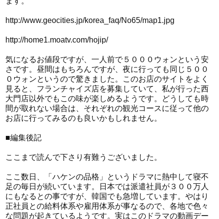
ます。
http://www.geocities.jp/korea_faq/No65/map1.jpg
http://home1.moatv.com/hojip/
気になるお値段ですが、一人前で５０００ウォンという安
さです。昼間はもちろんですが、夜に行っても同じ５００
０ウォンというので驚きました。このお店のサイトをよく
見ると、フランチャイズ店を募集していて、私が行った西
大門店以外でもこの味が楽しめるようです。どうしても時
間が取れない場合は、それぞれの観光コースに従って他の
お店に行ってみるのも良いかもしれません。
■編集後記
ここまで読んで下さり有難うございました。
ここ数日、「ハケンの品格」というドラマに熱中して寝不
足の毎日が続いています。日本では派遣社員が３００万人
にもなるとの事ですが、韓国でも急増しています。やはり
正社員との給料体系や雇用体系が事なるので、各地で色々
な問題が起きているようです。実はこのドラマの動画デー