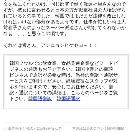
タを私にくれたのは、同じ部署で働く派遣社員さんなので
すが、彼女に言わせると日本の方が派遣社員の人権は守ら
れているとの事でした。韓国ではまだまだ法律を改正しな
ければいけない部分があるようです。仕事が忙しい時は大
前春子さんのようなスーパー派遣さんが助けてくれないか
なぁ、、、と思うこの頃です。
それでは皆さん、アンニョンヒケセヨ～！！
韓国ソウルでの飲食業、食品関連企業などフードビ
ジネスの通訳もお任せ下さい。韓国企業との商談、
ビジネスで通訳が必要な時は、当社の翻訳・通訳サ
ービスをご利用ください。経験豊富なスタッフが対
応を行いますので、安心してお任せください。翻
訳・通訳についての詳細は、こちらのページをご覧
下さい。
韓国語翻訳
韓国語通訳
←
街道をゆく 韓のくに紀行を読んで |
京義線は男のロマン | 韓国見聞録
→