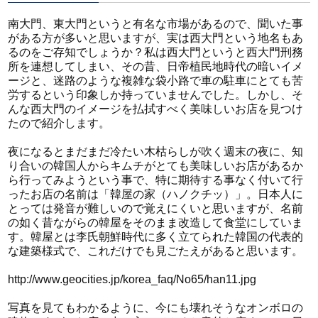
南大門、東大門というと有名な市場があるので、聞いた事
がある方が多いと思いますが、実は西大門という地名もあ
るのをご存知でしょうか？私は西大門というと西大門刑務
所を連想してしまい、その昔、日帝植民地時代の暗いイメ
ージと、迷路のような複雑な袋小路で車の駐車にとても苦
労するという印象しか持っていませんでした。しかし、そ
んな西大門のイメージを払拭すべく美味しいお店を見つけ
たので紹介します。
夜になるとまだまだ冷たい木枯らしが吹く週末の夜に、知
り合いの韓国人からキムチがとても美味しいお店があるか
ら行ってみようという事で、特に期待する事なく付いて行
ったお店の名前は「韓屋の家（ハノクチッ）」。日本人に
とっては発音が難しいので覚えにくいと思いますが、名前
の如く昔ながらの韓屋をそのまま改造して食堂にしていま
す。韓屋とは李氏朝鮮時代に多く立てられた韓国の代表的
な建築様式で、これだけでも見ごたえがあると思います。
http://www.geocities.jp/korea_faq/No65/han11.jpg
写真を見てもわかるように、今にも壊れそうなオンボロの